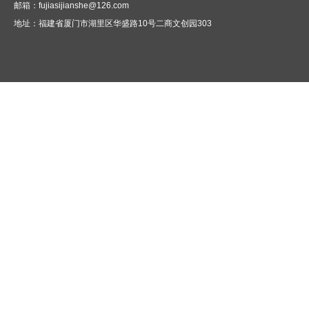
邮箱：fujiasijianshe@126.com
地址：
福建省厦门市湖里区华盛路10号二商文创园303