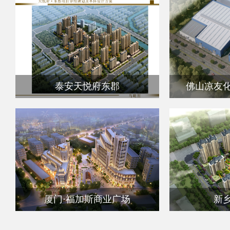
泰安天悦府东郡
佛山凉友
厦门·福加斯商业广场
新