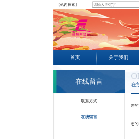
【站内搜索】
首页
关于我们
O
在线留言
在
联系方式
您的
在线留言
您的