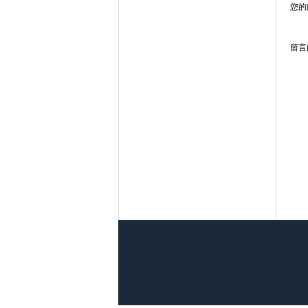
您的
留言