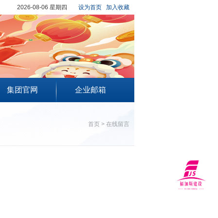
2026-08-06 星期四
设为首页
加入收藏
集团官网
企业邮箱
首页
>
在线留言